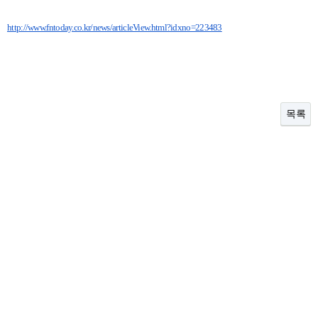
http://www.fntoday.co.kr/news/
articleView.html?idxno=223483
목록