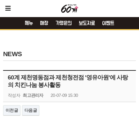
메뉴
매장
가맹문의
보도자료
이벤트
NEWS
60계 제천명동점과 제천청전점 '영유아원'에 사랑
의 치킨나눔 봉사활동
작성자
최고관리자
20-07-09 15:30
이전글
다음글