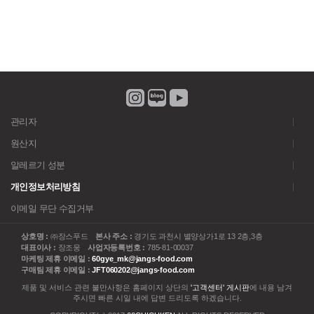
관리자
원산지
알레르기 성분
개인정보처리방침
이메일 무단 수집거부
상호명 :
㈜장스푸드
본사 주소 :
경기도 과천시 별양상가1로 13 2층,3층
대표이사 :
장조웅
사업자등록번호 :
785-81-00037
마케팅 제휴 이메일 :
60gye_mk@jangs-food.com
구매팀 제휴 이메일 :
JFT060202@jangs-food.com
제품 및 서비스 관련 불만사항은 홈페이지 상단의
'고객센터' 게시판
에 내용 남겨
주시면 빠른 시일 내에 답변 드리도록 하겠습니다.