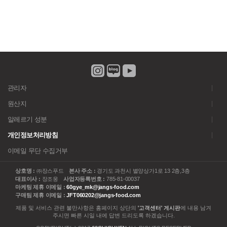
관리자
원산지
알레르기 성분
개인정보처리방침
이메일 무단 수집거부
상호명 :
㈜장스푸드
본사 주소 :
경기도 과천시 별양상가1로 13 2층,3층
대표이사 :
장조웅
사업자등록번호 :
785-81-00037
마케팅 제휴 이메일 :
60gye_mk@jangs-food.com
구매팀 제휴 이메일 :
JFT060202@jangs-food.com
제품 및 서비스 관련 불만사항은 홈페이지 상단의
'고객센터' 게시판
에 내용 남겨
주시면 빠른 시일 내에 답변 드리도록 하겠습니다.